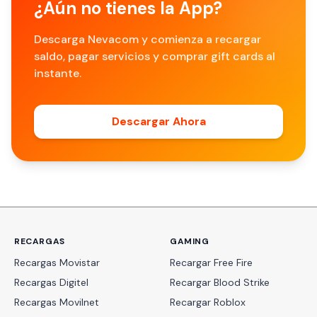
¿Aún no tienes la App?
Descarga Nevacom y comienza a recargar
saldo, pagar servicios y comprar gift cards al
instante.
Descargar Ahora
RECARGAS
GAMING
Recargas Movistar
Recargar Free Fire
Recargas Digitel
Recargar Blood Strike
Recargas Movilnet
Recargar Roblox