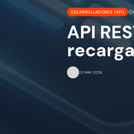
DESARROLLADORES (API)
API RES
recarga
20 MAY, 2026