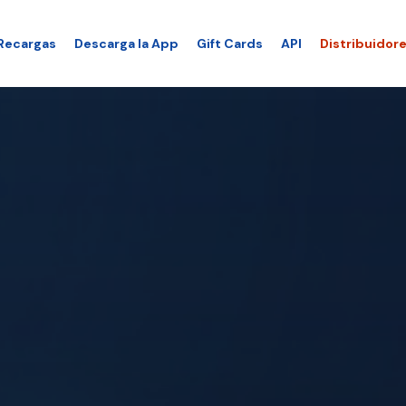
Recargas
Descarga la App
Gift Cards
API
Distribuidor