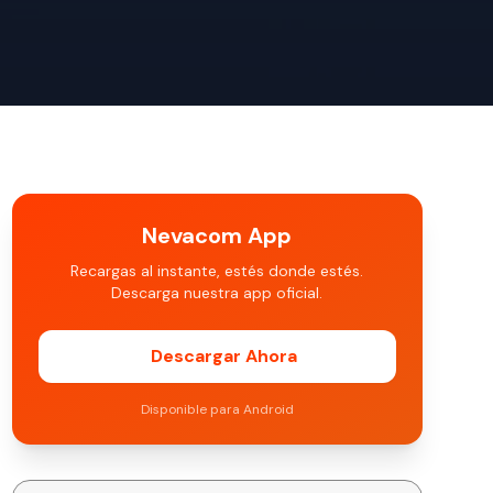
Nevacom App
Recargas al instante, estés donde estés.
Descarga nuestra app oficial.
Descargar Ahora
Disponible para Android