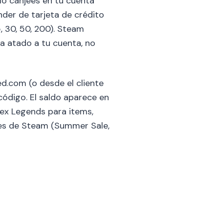
lo canjees en tu cuenta
der de tarjeta de crédito
 30, 50, 200). Steam
a atado a tu cuenta, no
d.com (o desde el cliente
código. El saldo aparece en
pex Legends para items,
ales de Steam (Summer Sale,