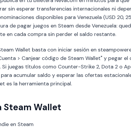
e publica en tu billetera Nevacom en minutos para que 
 sin esperar transferencias internacionales ni depen
nominaciones disponibles para Venezuela (USD 20, 25,
gura de pagar juegos en Steam desde Venezuela: qued
nte en cada compra sin perder el saldo restante.
Steam Wallet basta con iniciar sesión en steampowere
 "Cuenta > Canjear código de Steam Wallet" y pegar el 
 Si juegas títulos como Counter-Strike 2, Dota 2 o A
o para acumular saldo y esperar las ofertas estacion
et es la herramienta principal.
a Steam Wallet
ndie en Steam