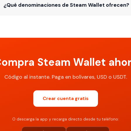
¿Qué denominaciones de Steam Wallet ofrecen?
ompra Steam Wallet aho
Código al instante. Paga en bolívares, USD o USDT.
Crear cuenta gratis
O descarga la app y recarga directo desde tu teléfono: