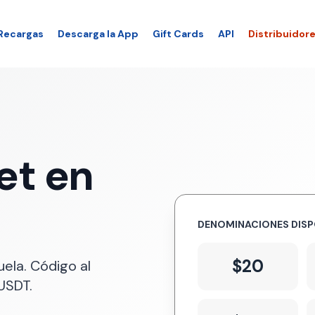
Recargas
Descarga la App
Gift Cards
API
Distribuidor
et en
DENOMINACIONES DISP
$20
ela. Código al
 USDT.