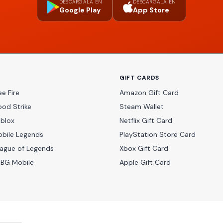
DESCÁRGALA EN
DESCÁRGALA EN
Google Play
App Store
GIFT CARDS
e Fire
Amazon Gift Card
ood Strike
Steam Wallet
oblox
Netflix Gift Card
obile Legends
PlayStation Store Card
eague of Legends
Xbox Gift Card
UBG Mobile
Apple Gift Card