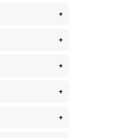
+
+
+
+
+