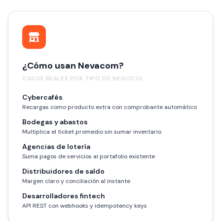
¿Cómo usan Nevacom?
CASOS REALES POR TIPO DE NEGOCIO
Cybercafés
Recargas como producto extra con comprobante automático
Bodegas y abastos
Multiplica el ticket promedio sin sumar inventario
Agencias de lotería
Suma pagos de servicios al portafolio existente
Distribuidores de saldo
Margen claro y conciliación al instante
Desarrolladores fintech
API REST con webhooks y idempotency keys