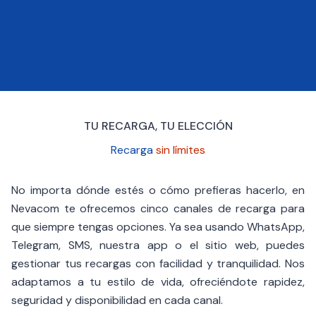
TU RECARGA, TU ELECCIÓN
Recarga
sin límites
No importa dónde estés o cómo prefieras hacerlo, en
Nevacom te ofrecemos cinco canales de recarga para
que siempre tengas opciones. Ya sea usando WhatsApp,
Telegram, SMS, nuestra app o el sitio web, puedes
gestionar tus recargas con facilidad y tranquilidad. Nos
adaptamos a tu estilo de vida, ofreciéndote rapidez,
seguridad y disponibilidad en cada canal.