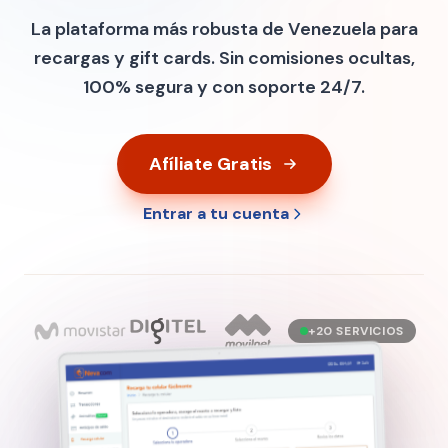
La plataforma más robusta de Venezuela para
recargas y gift cards. Sin comisiones ocultas,
100% segura y con soporte 24/7.
Afíliate Gratis
Entrar a tu cuenta
+20 SERVICIOS