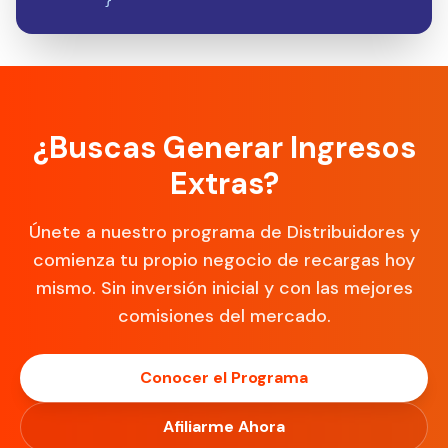
        }'
¿Buscas Generar Ingresos
Extras?
Únete a nuestro programa de Distribuidores y
comienza tu propio negocio de recargas hoy
mismo. Sin inversión inicial y con las mejores
comisiones del mercado.
Conocer el Programa
Afiliarme Ahora