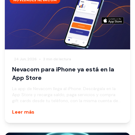
NOVEDADES NEVACOM
24 Jun, 2026
•
3 min de lectura
Nevacom para iPhone ya está en la
App Store
La app de Nevacom llega al iPhone. Descárgala en la
App Store y recarga saldo, paga servicios y compra
gift cards desde tu teléfono, con la misma cuenta de
siempre.
Leer más