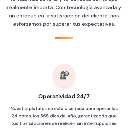
realmente importa. Con tecnología avanzada y
un enfoque en la satisfacción del cliente, nos
esforzamos por superar tus expectativas.
Operatividad 24/7
Nuestra plataforma está diseñada para operar las
24 horas, los 365 días del año, garantizando que
tus transacciones se realicen sin interrupciones.