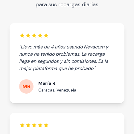
para sus recargas diarias
"Llevo más de 4 años usando Nevacom y
nunca he tenido problemas. La recarga
llega en segundos y sin comisiones. Es la
mejor plataforma que he probado."
María R.
MR
Caracas, Venezuela