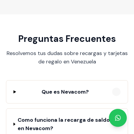
Preguntas Frecuentes
Resolvemos tus dudas sobre recargas y tarjetas
de regalo en Venezuela
Que es Nevacom?
Como funciona la recarga de saldo
en Nevacom?