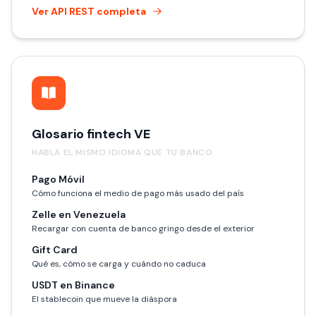
Ver API REST completa
Glosario fintech VE
HABLA EL MISMO IDIOMA QUE TU BANCO
Pago Móvil
Cómo funciona el medio de pago más usado del país
Zelle en Venezuela
Recargar con cuenta de banco gringo desde el exterior
Gift Card
Qué es, cómo se carga y cuándo no caduca
USDT en Binance
El stablecoin que mueve la diáspora