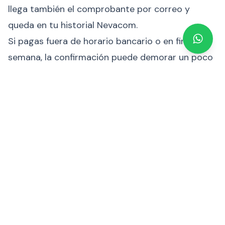
llega también el comprobante por correo y
queda en tu historial Nevacom.
Si pagas fuera de horario bancario o en fin de
semana, la confirmación puede demorar un poco
más porque Pago Móvil depende del
procesamiento del banco. Por eso si necesitas la
recarga ya (modo "tengo un evento de Free Fire
en 10 minutos"), recomendamos cargar la
billetera Nevacom con tiempo y pagar desde
billetera, no con Pago Móvil al vuelo.
El error que más se ve y cómo evitarlo
Player ID escrito mal. Pasa cada semana. El
usuario teclea un dígito de más, un dígito de
menos, o un cero por una O. El sistema intenta