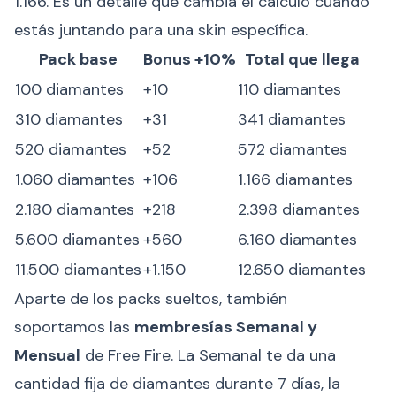
1.166. Es un detalle que cambia el cálculo cuando
estás juntando para una skin específica.
Pack base
Bonus +10%
Total que llega
100 diamantes
+10
110 diamantes
310 diamantes
+31
341 diamantes
520 diamantes
+52
572 diamantes
1.060 diamantes
+106
1.166 diamantes
2.180 diamantes
+218
2.398 diamantes
5.600 diamantes
+560
6.160 diamantes
11.500 diamantes
+1.150
12.650 diamantes
Aparte de los packs sueltos, también
soportamos las
membresías Semanal y
Mensual
de Free Fire. La Semanal te da una
cantidad fija de diamantes durante 7 días, la