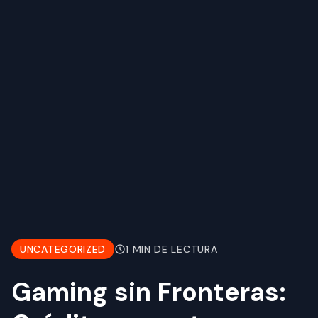
UNCATEGORIZED
1 MIN DE LECTURA
Gaming sin Fronteras: