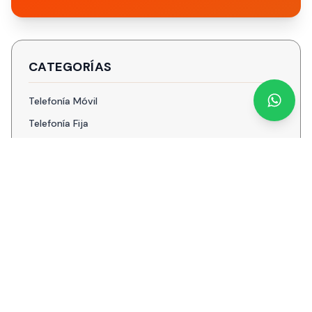
CATEGORÍAS
Telefonía Móvil
→
Telefonía Fija
→
Televisión
→
Entretenimiento y Streaming
→
Videojuegos
→
Aplicación
→
Tarjetas de regalo
→
Productividad
→
Noticias
→
Tutoriales
→