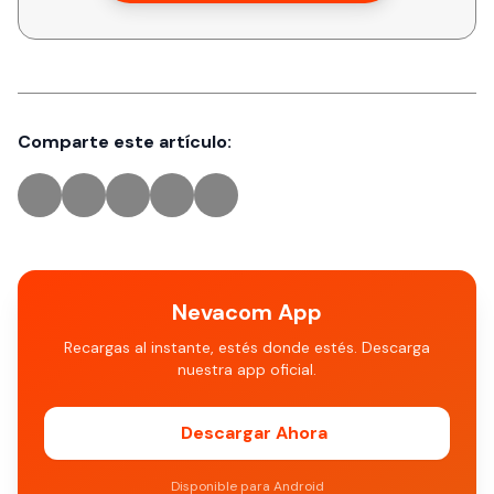
Comparte este artículo:
Nevacom App
Recargas al instante, estés donde estés. Descarga
nuestra app oficial.
Descargar Ahora
Disponible para Android