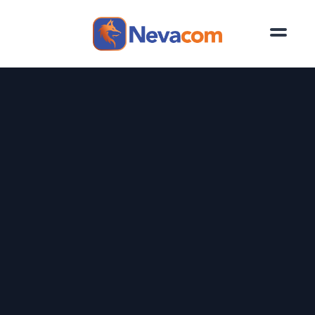
Saltar al contenido principal