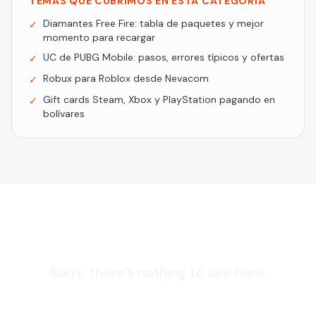
TEMAS QUE CUBRIMOS EN ESTA CATEGORÍA
Diamantes Free Fire: tabla de paquetes y mejor
✓
momento para recargar
UC de PUBG Mobile: pasos, errores típicos y ofertas
✓
Robux para Roblox desde Nevacom
✓
Gift cards Steam, Xbox y PlayStation pagando en
✓
bolívares
Sorry, there's nothing to see here.