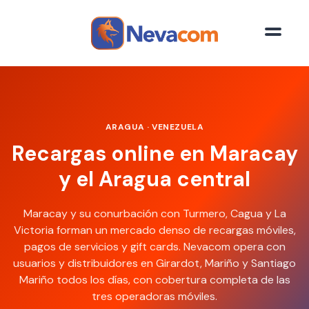
Saltar al contenido principal
ARAGUA · VENEZUELA
Recargas online en Maracay
y el Aragua central
Maracay y su conurbación con Turmero, Cagua y La
Victoria forman un mercado denso de recargas móviles,
pagos de servicios y gift cards. Nevacom opera con
usuarios y distribuidores en Girardot, Mariño y Santiago
Mariño todos los días, con cobertura completa de las
tres operadoras móviles.