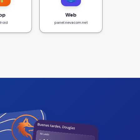
pp
Web
roid
panel.nevacom.net