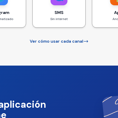
gram
SMS
A
matizado
Sin internet
And
Ver cómo usar cada canal
aplicación
ne