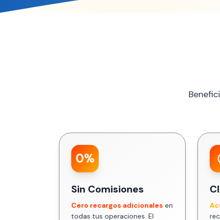
Benefic
0%
Sin Comisiones
C
Cero recargos adicionales
en
Ac
todas tus operaciones. El
rec