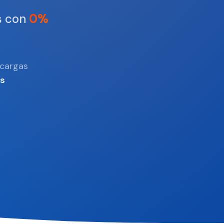
s con
0%
ecargas
os