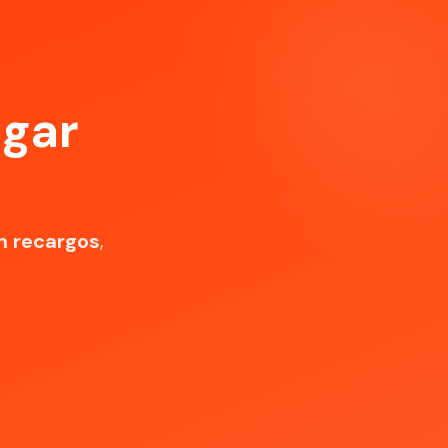
agar
n recargos
,